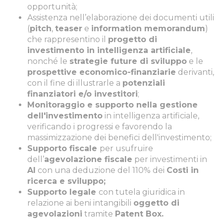
opportunità;
Assistenza nell’elaborazione dei documenti utili
(
pitch
,
teaser
e
information memorandum
)
che rappresentino il
progetto di
investimento in intelligenza artificiale
,
nonché le
strategie future di sviluppo
e le
prospettive economico-finanziarie
derivanti,
con il fine di illustrarle a
potenziali
finanziatori e/o investitori
;
Monitoraggio e supporto nella gestione
dell'investimento
in intelligenza artificiale,
verificando i progressi e favorendo la
massimizzazione dei benefici dell'investimento;
Supporto fiscale
per usufruire
dell’
agevolazione fiscale
per investimenti in
AI
con una deduzione del 110% dei
Costi in
ricerca e sviluppo;
Supporto legale
con tutela giuridica in
relazione ai beni intangibili
oggetto di
agevolazioni
tramite
Patent Box.